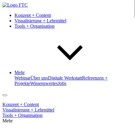
Konzept + Content
Visualisierung + Lehrmittel
Tools + Organisation
Mehr
Webinar
Über uns
Digitale Werkstatt
Referenzen +
Projekte
Wissenswertes
Jobs
Konzept + Content
Visualisierung + Lehrmittel
Tools + Organisation
Mehr